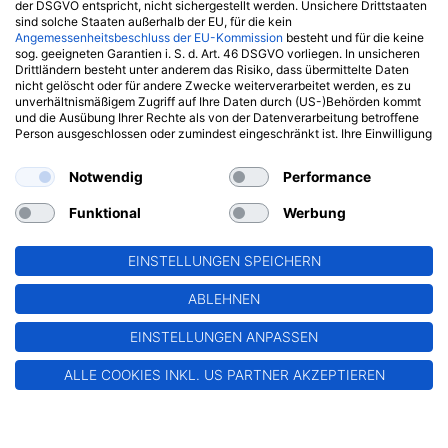
der DSGVO entspricht, nicht sichergestellt werden. Unsichere Drittstaaten
sind solche Staaten außerhalb der EU, für die kein
Angemessenheitsbeschluss der EU-Kommission
besteht und für die keine
sog. geeigneten Garantien i. S. d. Art. 46 DSGVO vorliegen. In unsicheren
Drittländern besteht unter anderem das Risiko, dass übermittelte Daten
nicht gelöscht oder für andere Zwecke weiterverarbeitet werden, es zu
unverhältnismäßigem Zugriff auf Ihre Daten durch (US-)Behörden kommt
und die Ausübung Ihrer Rechte als von der Datenverarbeitung betroffene
Person ausgeschlossen oder zumindest eingeschränkt ist. Ihre Einwilligung
über die Schaltfläche „Alle Cookies inkl. US Partner akzeptieren“ bildet die
Grundlage für die Datenübermittlung in Drittländer und die Verarbeitung
Notwendig
Performance
Ihrer Daten durch besagte Drittanbieter.
Für weitere Informationen zu den von uns verwendeten Cookies und der
Funktional
Werbung
Möglichkeit, Ihre Einwilligung jederzeit zu widerrufen, klicken Sie bitte den
Button „Einstellungen anpassen“.
EINSTELLUNGEN SPEICHERN
ABLEHNEN
EINSTELLUNGEN ANPASSEN
ALLE COOKIES INKL. US PARTNER AKZEPTIEREN